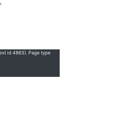
.
ext id 4863). Page type