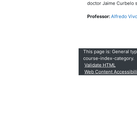
doctor Jaime Curbelo s
Professor:
Alfredo Viv
This page is: General ty
course-index-category.
Validate HTML
Web Content Accessibil