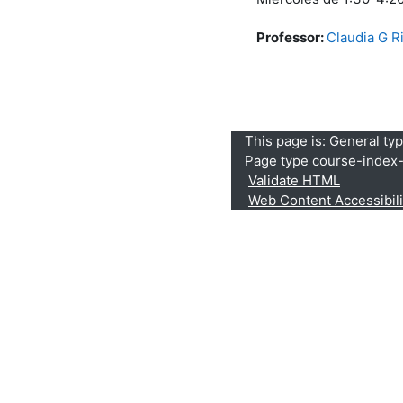
Professor:
Claudia G R
This page is: General ty
Page type course-index-
Validate HTML
Web Content Accessibil