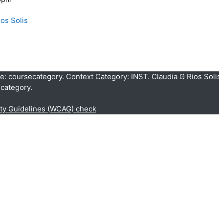
ios Solis
pe: coursecategory. Context Category: INST. Claudia G Rios Solis
category.
ity Guidelines (WCAG) check