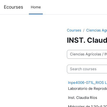
Skip to main content
Ecourses
Home
Courses
Ciencias Ag
INST. Claud
Course categories
Search courses
Inpe4006-071L_RIOS L
Laboratorio de Repro
Inst. Claudia Ríos
Miércoles de 1:30-4: