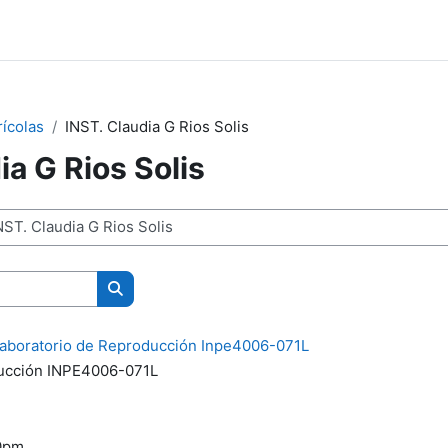
rícolas
INST. Claudia G Rios Solis
ia G Rios Solis
Search courses
aboratorio de Reproducción Inpe4006-071L
ducción INPE4006-071L
20pm