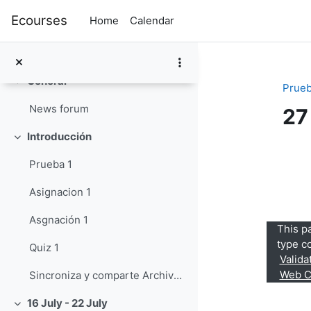
Skip to main content
Ecourses
Home
Calendar
General
Collapse
Prueb
News forum
27
Introducción
Collapse
Se
Prueba 1
Asignacion 1
Asgnación 1
This p
type c
Quiz 1
Valid
Web Co
Sincroniza y comparte Archivos25
16 July - 22 July
Collapse