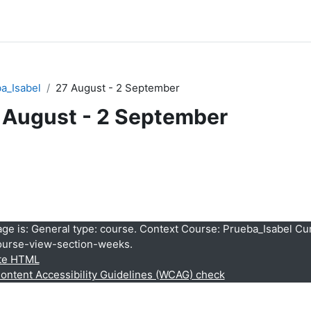
a_Isabel
27 August - 2 September
 August - 2 September
ction outline
age is: General type: course. Context Course: Prueba_Isabel Cur
ourse-view-section-weeks.
ate HTML
ntent Accessibility Guidelines (WCAG) check