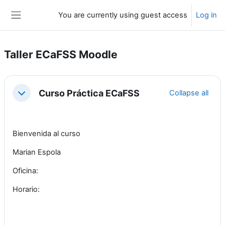
Skip to main content
You are currently using guest access
Log in
Side panel
Taller ECaFSS Moodle
Section outline
Curso Práctica ECaFSS
Collapse all
Collapse
Bienvenida al curso
Marian Espola
Oficina:
Horario: