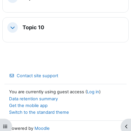
Topic 10
Collapse
Contact site support
You are currently using guest access (
Log in
)
Data retention summary
Get the mobile app
Switch to the standard theme
Open course index
Op
Powered by
Moodle