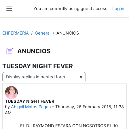
Skip to main content
You are currently using guest access
Log in
Side panel
ENFERMERIA
General
ANUNCIOS
ANUNCIOS
TUESDAY NIGHT FEVER
Display mode
TUESDAY NIGHT FEVER
Number of replies: 0
by
Abigail Matos Pagan
-
Thursday, 26 February 2015, 11:38
AM
EL DJ RAYMOND ESTARA CON NOSOTROS EL 10